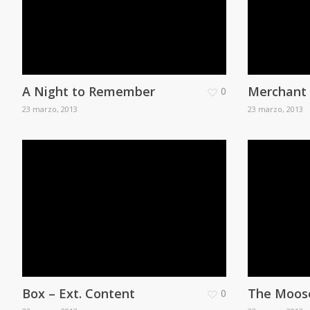
A Night to Remember
Merchant
0
23 marzo, 2013
23 marzo, 2013
Box – Ext. Content
The Moos
0