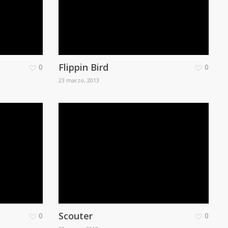
Flippin Bird
0
0
23 marzo, 2013
Scouter
0
0