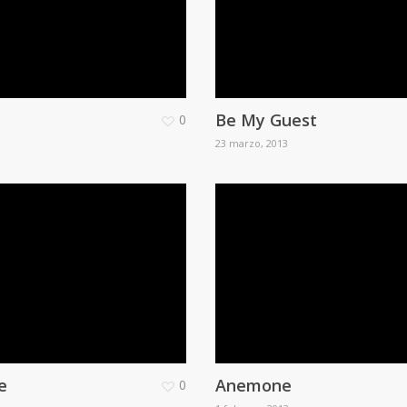
Be My Guest
0
23 marzo, 2013
e
Anemone
0