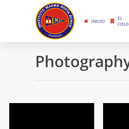
Skip
to
EL
main
INICIO
COLE
content
Photograph