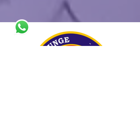
En el año 1938, la Congregación Hermanas de la
Merced del Divino Maestro decide la compra de
un terreno en Ituzaingó, predio sito entre las