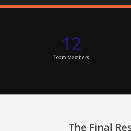
12
Team Members
The Final Re