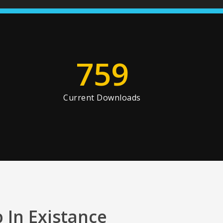
759
Current Downloads
 In Existance